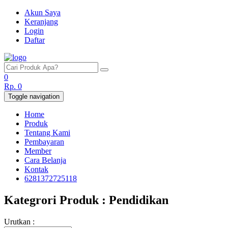
Akun Saya
Keranjang
Login
Daftar
0
Rp.
0
Toggle navigation
Home
Produk
Tentang Kami
Pembayaran
Member
Cara Belanja
Kontak
6281372725118
Kategrori Produk : Pendidikan
Urutkan :