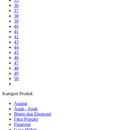
35
36
37
38
39
40
41
42
43
44
45
46
47
48
49
50
Kategori Produk
Agama
Anak - Anak
Bisnis dan Ekonomi
Fiksi Populer
Finansial
Gaya Hidup