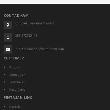
KONTAK KAMI
Komplek Gardena Maisa 2
6281372725118
info@insancendekiamandiri.com
CUSTOMER
Produk
Akun Saya
Transaksi
Keranjang
PINTASAN LINK
Kontak