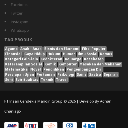
Facebook
Twitter
Instagram
Whatsapp
TAG PRODUK
Agama
Anak - Anak
Bisnis dan Ekonomi
Fiksi Populer
Finansial
Gaya Hidup
Hukum
Humor
Ilmu Sosial
Kamus
Kategori Lain-lain
Kedokteran
Keluarga
Kesehatan
Keterampilan Sosial
Komik
Komputer
Masakan dan Makanan
Matematika
Novel
Pendidikan
Pengembangan Diri
Persiapan Ujian
Pertanian
Psikologi
Sains
Sastra
Sejarah
Seni
Spiritualitas
Teknik
Travel
PT Insan Cendekia Mandiri Group © 2026 | Develop By
Adhan
Chaniago