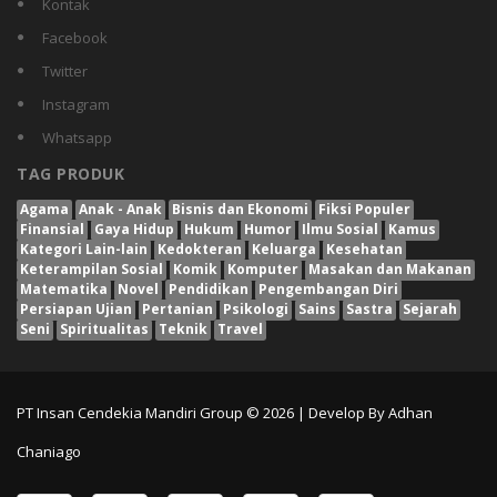
Kontak
Facebook
Twitter
Instagram
Whatsapp
TAG PRODUK
Agama
Anak - Anak
Bisnis dan Ekonomi
Fiksi Populer
Finansial
Gaya Hidup
Hukum
Humor
Ilmu Sosial
Kamus
Kategori Lain-lain
Kedokteran
Keluarga
Kesehatan
Keterampilan Sosial
Komik
Komputer
Masakan dan Makanan
Matematika
Novel
Pendidikan
Pengembangan Diri
Persiapan Ujian
Pertanian
Psikologi
Sains
Sastra
Sejarah
Seni
Spiritualitas
Teknik
Travel
PT Insan Cendekia Mandiri Group © 2026 | Develop By
Adhan
Chaniago