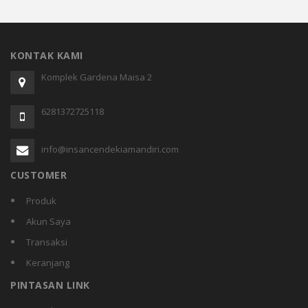
KONTAK KAMI
Komplek Gardena Maisa 2
6281372725118
info@insancendekiamandiri.com
CUSTOMER
Produk
Akun Saya
Transaksi
Keranjang
PINTASAN LINK