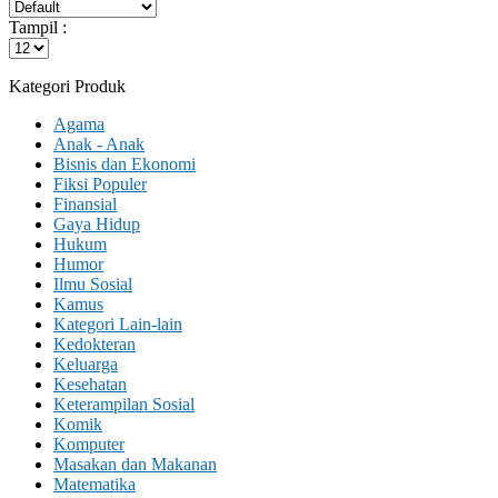
Tampil :
Kategori Produk
Agama
Anak - Anak
Bisnis dan Ekonomi
Fiksi Populer
Finansial
Gaya Hidup
Hukum
Humor
Ilmu Sosial
Kamus
Kategori Lain-lain
Kedokteran
Keluarga
Kesehatan
Keterampilan Sosial
Komik
Komputer
Masakan dan Makanan
Matematika