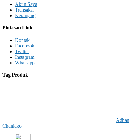
Akun Saya
Transaksi
Keranjang
Pintasan Link
Kontak
Facebook
Twitter
Instagram
Whatsapp
Tag Produk
Agama
Anak - Anak
Bisnis dan Ekonomi
Fiksi Populer
Finansial
Gaya Hidup
Hukum
Humor
Ilmu Sosial
Kamus
Kategori Lain-lain
Kedokteran
Keluarga
Kesehatan
Keterampilan Sosial
Komik
Komputer
Masakan dan Makanan
Matematika
Novel
Pendidikan
Pengembangan Diri
Persiapan Ujian
Pertanian
Psikologi
Sains
Sastra
Sejarah
Seni
Spiritualitas
Teknik
Travel
PT Insan Cendekia Mandiri Group © 2026 | Develop By
Adhan
Chaniago