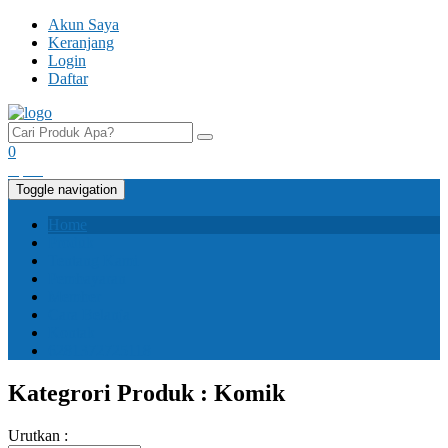
Akun Saya
Keranjang
Login
Daftar
0
Rp.
0
Toggle navigation
Home
Produk
Tentang Kami
Pembayaran
Member
Cara Belanja
Kontak
6281372725118
Kategrori Produk : Komik
Urutkan :