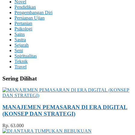
Novel
Pendidikan
Pengembangan Diri
Persiapan Ujian
Pertanian
Psikologi
Sains
Sastra
Sejarah
Seni
Spiritualitas
Teknik
Travel
Sering Dilihat
MANAJEMEN PEMASARAN DI ERA DIGITAL
(KONSEP DAN STRATEGI)
Rp. 63.000