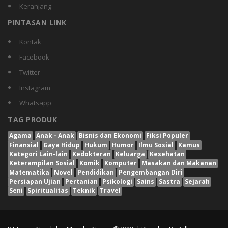
Keranjang
PINTASAN LINK
Kontak
Facebook
Twitter
Instagram
Whatsapp
TAG PRODUK
Agama
Anak - Anak
Bisnis dan Ekonomi
Fiksi Populer
Finansial
Gaya Hidup
Hukum
Humor
Ilmu Sosial
Kamus
Kategori Lain-lain
Kedokteran
Keluarga
Kesehatan
Keterampilan Sosial
Komik
Komputer
Masakan dan Makanan
Matematika
Novel
Pendidikan
Pengembangan Diri
Persiapan Ujian
Pertanian
Psikologi
Sains
Sastra
Sejarah
Seni
Spiritualitas
Teknik
Travel