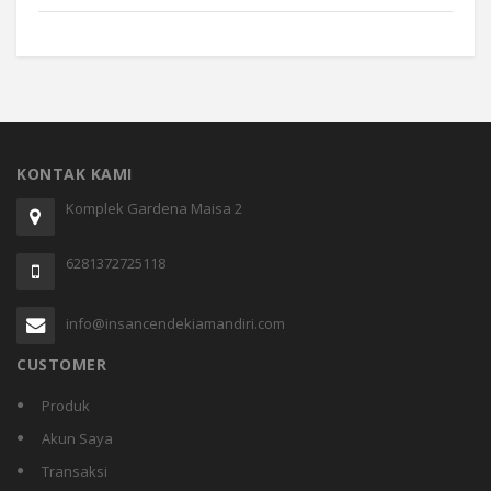
KONTAK KAMI
Komplek Gardena Maisa 2
6281372725118
info@insancendekiamandiri.com
CUSTOMER
Produk
Akun Saya
Transaksi